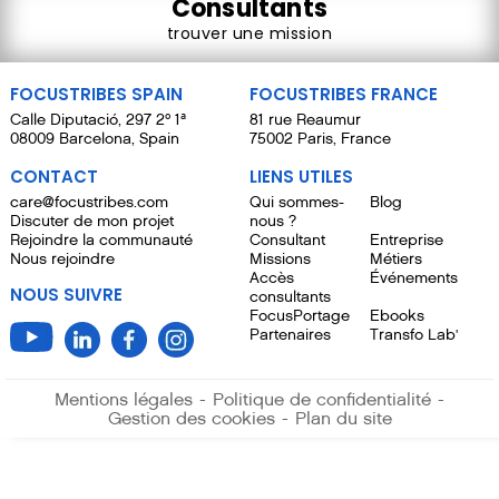
Consultants
trouver une mission
FOCUSTRIBES SPAIN
FOCUSTRIBES FRANCE
Calle Diputació, 297 2º 1ª
81 rue Reaumur
08009 Barcelona, Spain
75002 Paris, France
CONTACT
LIENS UTILES
care@focustribes.com
Qui sommes-
Blog
Discuter de mon projet
nous ?
Rejoindre la communauté
Consultant
Entreprise
Nous rejoindre
Missions
Métiers
Accès
Événements
NOUS SUIVRE
consultants
FocusPortage
Ebooks
Partenaires
Transfo Lab'
Mentions légales
-
Politique de confidentialité
-
Gestion des cookies
-
Plan du site