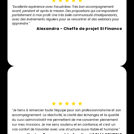
★
★
★
★
★
“Excellente expérience avec Focustribes. Très bon accompagnement
avant, pendant et après la mission. Des propositions qui correspondent
parfaitement à mon profil. Une très belle communauté d’indépendants,
avec des événements réguliers pour se rencontrer et des webinars pour
apprendre.”
Alexandra - Cheffe de projet SI Finance
★
★
★
★
★
“Je tiens à remercier toute l’équipe pour son professionnalisme et son
accompagnement. La réactivité, la clarté des échanges et la qualité
du suivi administratif me permettent de me concentrer pleinement
sur mes missions. Je me sens soutenu et en confiance, et c’est un
vrai confort de travailler avec une structure aussi fiable et humaine.”