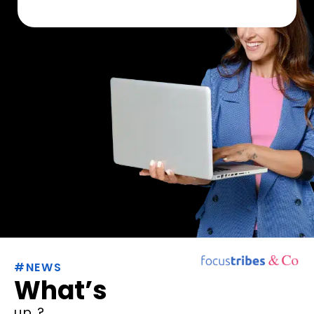
#NEWS
What’s
up ?