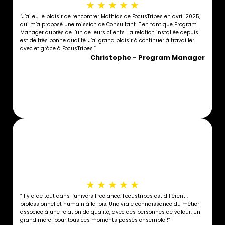
★
★
★
★
★
“J’ai eu le plaisir de rencontrer Mathias de FocusTribes en avril 2025,
qui m’a proposé une mission de Consultant IT en tant que Program
Manager auprès de l’un de leurs clients. La relation installée depuis
est de très bonne qualité. J’ai grand plaisir à continuer à travailler
avec et grâce à FocusTribes.”
Christophe - Program Manager
★
★
★
★
★
“Il y a de tout dans l’univers Freelance. Focustribes est différent :
professionnel et humain à la fois. Une vraie connaissance du métier
associée à une relation de qualité, avec des personnes de valeur. Un
grand merci pour tous ces moments passés ensemble !”