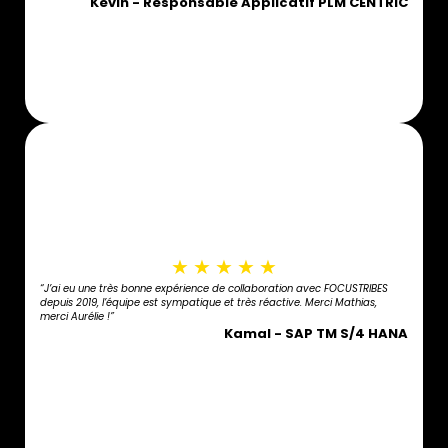
Kevin - Responsable Applicatif PLM CENTRIC
★
★
★
★
★
“J’ai eu une très bonne expérience de collaboration avec FOCUSTRIBES
depuis 2019, l’équipe est sympatique et très réactive. Merci Mathias,
merci Aurélie !”
Kamal - SAP TM S/4 HANA