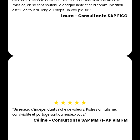
avec eux a été formidable. Du processus de sélection à la fin de la
mission, on se sent soutenu à chaque instant et la communication
est fluide tout au long du projet. Un vrai plaisir !”
Laura - Consultante SAP FICO
★
★
★
★
★
“Un réseau d’indépendants riche de valeurs. Professionnalisme,
convivialité et partage sont au rendez-vous.”
Céline - Consultante SAP MM FI-AP VIM FM