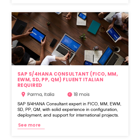
SAP S/4HANA CONSULTANT (FICO, MM,
EWM, SD, PP, QM) FLUENT ITALIAN
REQUIRED
Parma, Italia
18 mois
SAP S/4HANA Consultant expert in FICO, MM, EWM,
SD, PP, QM, with solid experience in configuration,
deployment, and support for international projects.
See more