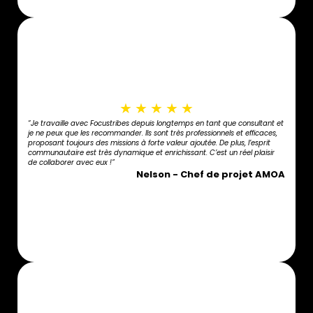
★
★
★
★
★
“Je travaille avec Focustribes depuis longtemps en tant que consultant et
je ne peux que les recommander. Ils sont très professionnels et efficaces,
proposant toujours des missions à forte valeur ajoutée. De plus, l’esprit
communautaire est très dynamique et enrichissant. C’est un réel plaisir
de collaborer avec eux !”
Nelson - Chef de projet AMOA