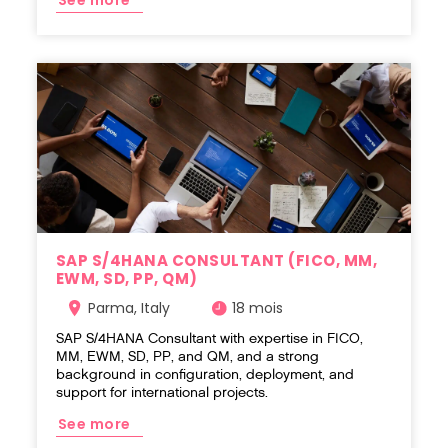
See more
SAP S/4HANA CONSULTANT (FICO, MM,
EWM, SD, PP, QM)
Parma, Italy
18 mois
SAP S/4HANA Consultant with expertise in FICO,
MM, EWM, SD, PP, and QM, and a strong
background in configuration, deployment, and
support for international projects.
See more