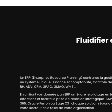
Fluidifier
Un ERP (Enterprise Resource Planning) centralise la ges
un système unique : Finance et comptabilité, Contrôle de 
RH, ADV, CRM, GPAO, GMAO, WMS…
En unifiant vos données, un ERP améliore le pilotage en te
directions et facilite la prise de décision stratégique. 
365, Oracle Fusion ou Sage X3 : chaque solution répond 
votre secteur et la taille de votre organisation.