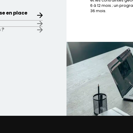
et les contraintes gé
6 à 12 mois ; un pro
36 mois.
se en place
 ?