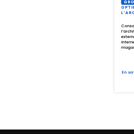
GRO
OPTI
L’AR
Consol
l’arch
extern
intern
magasi
En sa