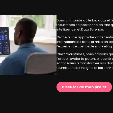
Dans un monde où le
big data
et l’
focustribes se positionne en tant
Intelligence, et Data Science
.
Grâce à une approche
data centr
internationales dans la mise en p
l’
expérience client
et le
marketing 
Chez focustribes, nous croyons qu
l’art de révéler le potentiel cach
sont dédiés à transformer vos don
fournissant les insights et les
servi
Discuter de mon projet