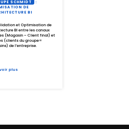
UPE SCHMIDT
:
MISATION DE
CHITECTURE BI
idation et Optimisation de
itecture BI entre les canaux
es (Magasin – Client final) et
es (clients du groupe=
ns) de l’entreprise.
voir plus