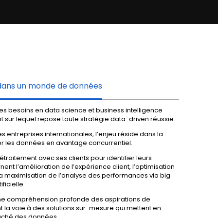
if dans un monde de données
 des besoins en
data science
et
business intelligence
t sur lequel repose toute stratégie
data-driven
réussie.
s entreprises internationales, l’enjeu réside dans la
r les données en avantage concurrentiel.
étroitement avec ses clients pour identifier leurs
rnent l’amélioration de l’
expérience client
, l’optimisation
 la maximisation de l’analyse des performances via
big
ificielle
.
ne compréhension profonde des aspirations de
ant la voie à des solutions sur-mesure qui mettent en
caché des données.