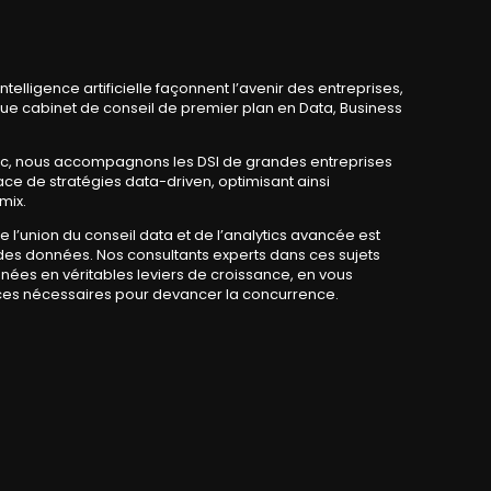
intelligence artificielle
façonnent l’avenir des entreprises,
 que cabinet de conseil de premier plan en
Data, Business
ic
, nous accompagnons les DSI de grandes entreprises
lace de stratégies
data-driven
, optimisant ainsi
mix
.
e l’union du
conseil data
et de l’
analytics
avancée est
é des données. Nos consultants experts dans ces sujets
nées en véritables leviers de croissance, en vous
ces
nécessaires pour devancer la concurrence.