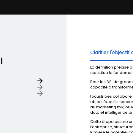
Clarifier l'object
l
La définition précise
constitue le fondemen
Pour les DSI de grande
capacité à transforme
focustribes collabore 
objectifs, qu’ils conce
du
marketing mix
, ou
data
et
intelligence art
Cette étape assure u
l’entreprise, structur
lumière le potentiel 