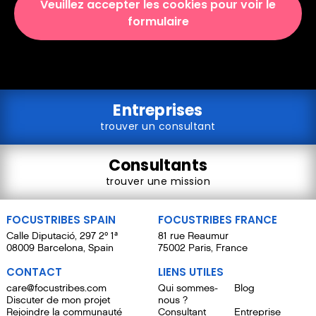
Veuillez accepter les cookies pour voir le
formulaire
Entreprises
trouver un consultant
Consultants
trouver une mission
FOCUSTRIBES SPAIN
FOCUSTRIBES FRANCE
Calle Diputació, 297 2º 1ª
81 rue Reaumur
08009 Barcelona, Spain
75002 Paris, France
CONTACT
LIENS UTILES
care@focustribes.com
Qui sommes-
Blog
Discuter de mon projet
nous ?
Rejoindre la communauté
Consultant
Entreprise