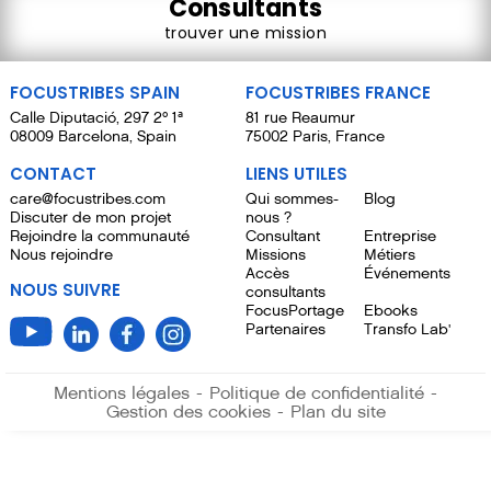
Consultants
trouver une mission
FOCUSTRIBES SPAIN
FOCUSTRIBES FRANCE
Calle Diputació, 297 2º 1ª
81 rue Reaumur
08009 Barcelona, Spain
75002 Paris, France
CONTACT
LIENS UTILES
care@focustribes.com
Qui sommes-
Blog
Discuter de mon projet
nous ?
Rejoindre la communauté
Consultant
Entreprise
Nous rejoindre
Missions
Métiers
Accès
Événements
NOUS SUIVRE
consultants
FocusPortage
Ebooks
Partenaires
Transfo Lab'
Mentions légales
-
Politique de confidentialité
-
Gestion des cookies
-
Plan du site