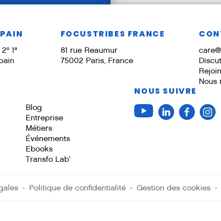
SPAIN
FOCUSTRIBES FRANCE
CON
2º 1ª
81 rue Reaumur
care@
pain
75002 Paris, France
Discu
Rejoi
Nous 
NOUS SUIVRE
Blog
Entreprise
Métiers
Événements
Ebooks
Transfo Lab'
gales
-
Politique de confidentialité
-
Gestion des cookies
-