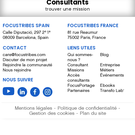
Consultants
trouver une mission
FOCUSTRIBES SPAIN
FOCUSTRIBES FRANCE
Calle Diputació, 297 2º 1ª
81 rue Reaumur
08009 Barcelona, Spain
75002 Paris, France
CONTACT
LIENS UTILES
care@focustribes.com
Qui sommes-
Blog
Discuter de mon projet
nous ?
Rejoindre la communauté
Consultant
Entreprise
Nous rejoindre
Missions
Métiers
Accès
Événements
NOUS SUIVRE
consultants
FocusPortage
Ebooks
Partenaires
Transfo Lab'
Mentions légales
-
Politique de confidentialité
-
Gestion des cookies
-
Plan du site