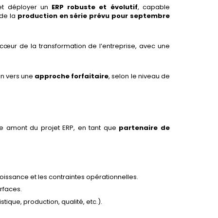
 et déployer un
ERP robuste et évolutif
, capable
de la
production en série prévu pour septembre
 cœur de la transformation de l’entreprise, avec une
ion vers une
approche forfaitaire
, selon le niveau de
cle amont du projet ERP, en tant que
partenaire de
ssance et les contraintes opérationnelles.
erfaces.
tique, production, qualité, etc.).