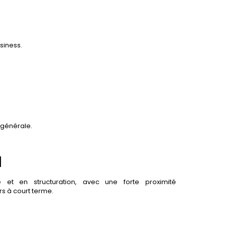
siness.
 générale.
l
le et en structuration, avec une forte proximité
rs à court terme.