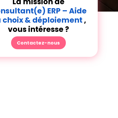
La mission de
nsultant(e) ERP – Aide
 choix & déploiement
,
vous intéresse ?
Contactez-nous