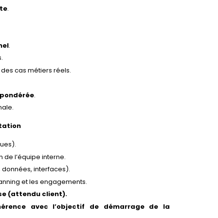
te
.
nel
.
.
des cas métiers réels.
t pondérée
.
nale.
tation
ques).
n de l’équipe interne.
 données, interfaces).
planning et les engagements.
e (attendu client).
ohérence avec l’objectif de démarrage de la