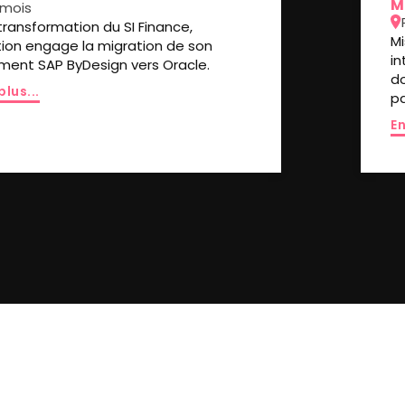
M
 mois
transformation du SI Finance,
M
ation engage la migration de son
in
ment SAP ByDesign vers Oracle.
d
plus...
pa
En