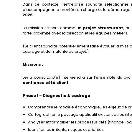
Dans ce contexte, l’entreprise souhaite sélectionner
d’accompagner la montée en charge et le démarrage 
2026
.
La mission s’inscrit comme un
projet structurant
, au
forte proximité avec la direction et les équipes métiers.
(Le client souhaite potentiellement faire évoluer la miss
cadrage et de maturité du projet.)
Missions :
Le/la consultant(e) interviendra sur l’ensemble du cy
confiance côté client
.
Phase 1 – Diagnostic & cadrage
Comprendre le modèle économique, les enjeux de croi
Cartographier le paysage applicatif existant et les int
Analyser et formaliser les processus clés (finance, logis
Identifier les irritants, risques et priorités.