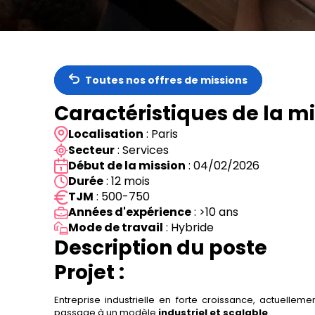
Toutes nos offres de missions
Caractéristiques de la m
Localisation
: Paris
Secteur
: Services
Début de la mission
: 04/02/2026
Durée
: 12 mois
TJM
: 500-750
Années d'expérience
: >10 ans
Mode de travail
: Hybride
Description du poste
Projet :
Entreprise industrielle en forte croissance, actuellem
passage à un modèle
industriel et scalable
.