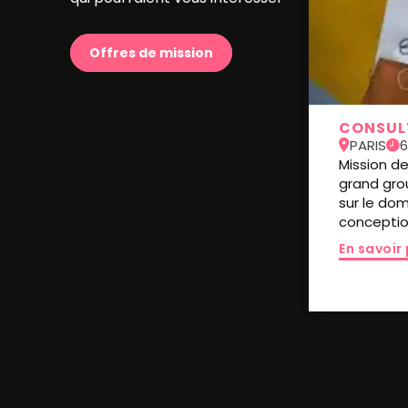
Offres de mission
CONSUL
PARIS
6
Mission d
grand gro
sur le do
conceptio
En savoir 