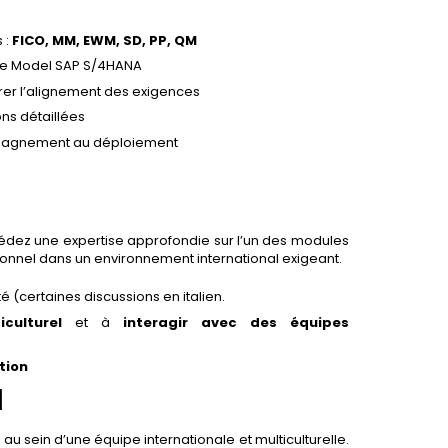
 :
FICO, MM, EWM, SD, PP, QM
Core Model SAP S/4HANA
urer l’alignement des exigences
ns détaillées
ompagnement au déploiement
e
édez une expertise approfondie sur l’un des modules
tionnel dans un environnement international exigeant.
é (certaines discussions en italien.
iculturel
et à
interagir avec des équipes
tion
l
au sein d’une équipe internationale et multiculturelle.