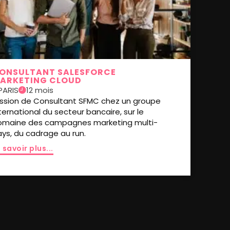
ONSULTANT SALESFORCE
ARKETING CLOUD
PARIS
12 mois
ission de Consultant SFMC chez un groupe
ternational du secteur bancaire, sur le
omaine des campagnes marketing multi-
ys, du cadrage au run.
 savoir plus...