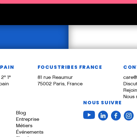
SPAIN
FOCUSTRIBES FRANCE
CON
2º 1ª
81 rue Reaumur
care@
pain
75002 Paris, France
Discu
Rejoi
Nous 
NOUS SUIVRE
Blog
Entreprise
Métiers
Événements