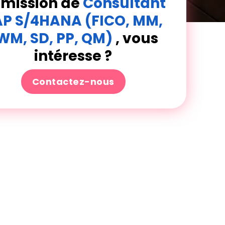
 mission de
Consultant
AP S/4HANA (FICO, MM,
WM, SD, PP, QM)
, vous
intéresse ?
Contactez-nous