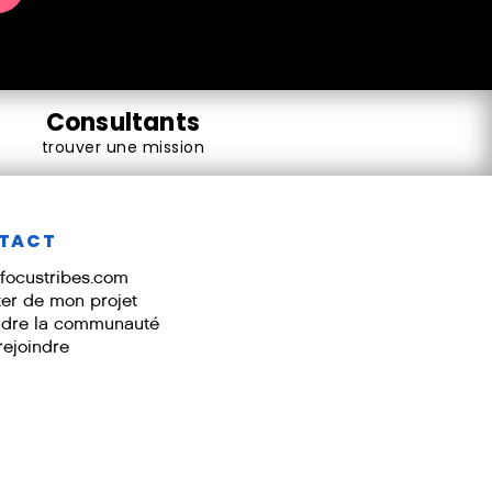
Consultants
Rencontrez des meilleurs consultants IT
dans leurs domaines disponibles, qualifiés et
trouver une mission
correspondant à votre recherche.
TACT
focustribes.com
ter de mon projet
ndre la communauté
rejoindre