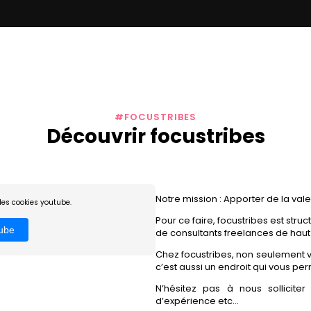
#FOCUSTRIBES
Découvrir focustribes
Notre mission : Apporter de la vale
les cookies youtube.
Pour ce faire, focustribes est stru
tube
de consultants freelances de haut 
Chez focustribes, non seulement v
c’est aussi un endroit qui vous per
N’hésitez pas à nous sollicite
d’expérience etc…