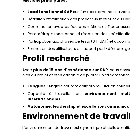
Missions principales :
Lead fonctionnel SAP
sur l’un des domaines suivants
Définition et validation des processus métier et du 
Coordination avec les équipes métiers et IT pour ass
Paramétrage fonctionnel et rédaction des spécificatio
Participation aux phases de tests (SIT, UAT) et acc
Formation des utilisateurs et support post-démarrag
Profil recherché
Avec
plus de 15 ans d’expérience sur SAP
, vous poss
clés du projet et êtes capable de piloter un stream fonc
Langues :
Anglais courant obligatoire + Italien souhait
Capacité à travailler en
environnement mult
internationales
Autonomie, leadership
et
excellente communica
Environnement de travai
L’environnement de travail est dynamique et collaboratif, 