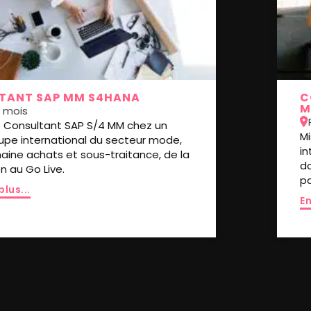
TANT SAP MM S4HANA
C
M
 mois
e Consultant SAP S/4 MM chez un
M
upe international du secteur mode,
in
maine achats et sous-traitance, de la
d
n au Go Live.
pa
plus...
En