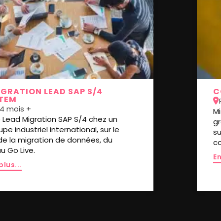
GRATION LEAD SAP S/4
C
TEM
4 mois +
M
e Lead Migration SAP S/4 chez un
g
pe industriel international, sur le
su
e la migration de données, du
co
u Go Live.
En
plus...