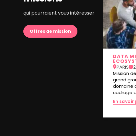
qui pourraient vous intéresser
Offres de mission
DATA MI
ECOSYS
PARIS
2
Mission d
grand grou
domaine d
cadrage a
En savoir 