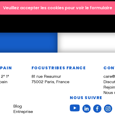
Veuillez accepter les cookies pour voir le formulaire
SPAIN
FOCUSTRIBES FRANCE
CON
2º 1ª
81 rue Reaumur
care@
pain
75002 Paris, France
Discu
Rejoi
Nous 
NOUS SUIVRE
Blog
Entreprise