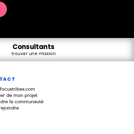
Consultants
Rencontrez des meilleurs consultants IT
dans leurs domaines disponibles, qualifiés et
trouver une mission
correspondant à votre recherche.
TACT
focustribes.com
ter de mon projet
ndre la communauté
rejoindre