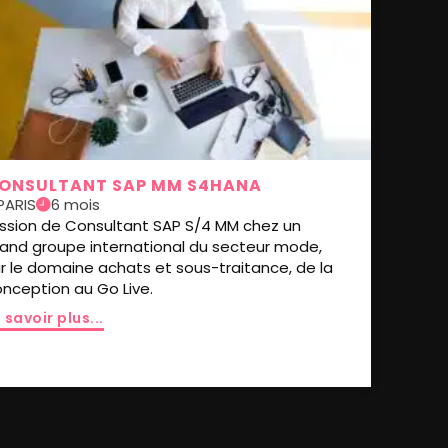
ONSULTANT SAP MM S4HANA
PARIS
6 mois
ission de Consultant SAP S/4 MM chez un
rand groupe international du secteur mode,
r le domaine achats et sous-traitance, de la
nception au Go Live.
 savoir plus...