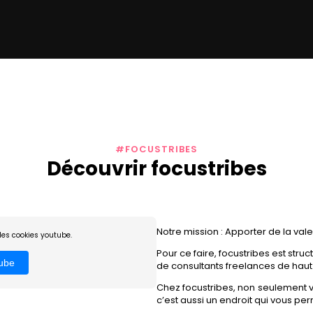
#FOCUSTRIBES
Découvrir focustribes
Notre mission : Apporter de la vale
les cookies youtube.
Pour ce faire, focustribes est stru
tube
de consultants freelances de haut 
Chez focustribes, non seulement v
c’est aussi un endroit qui vous per