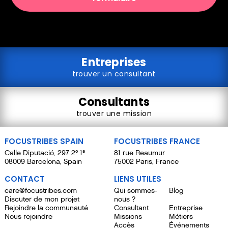
Entreprises
trouver un consultant
Consultants
trouver une mission
FOCUSTRIBES SPAIN
FOCUSTRIBES FRANCE
Calle Diputació, 297 2º 1ª
81 rue Reaumur
08009 Barcelona, Spain
75002 Paris, France
CONTACT
LIENS UTILES
care@focustribes.com
Qui sommes-
Blog
Discuter de mon projet
nous ?
Rejoindre la communauté
Consultant
Entreprise
Nous rejoindre
Missions
Métiers
Accès
Événements