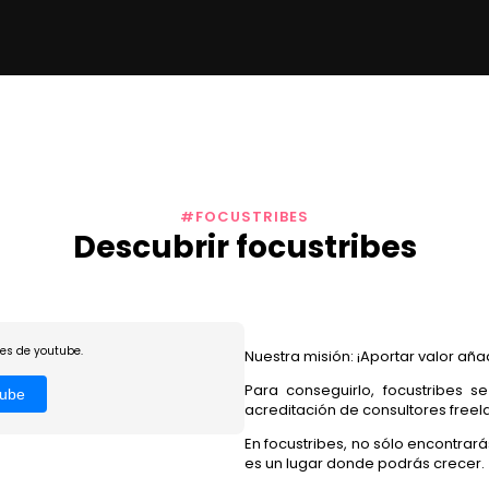
#FOCUSTRIBES
Descubrir focustribes
ies de youtube.
Nuestra misión: ¡Aportar valor aña
Para conseguirlo, focustribes s
tube
acreditación de consultores freela
En focustribes, no sólo encontrar
es un lugar donde podrás crecer.