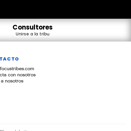
Consultores
Conoce a consultores informáticos expertos
en tu campo, disponibles, cualificados y que
Unirse a la tribu
coincidan con tu búsqueda.
TACTO
focustribes.com
cta con nosotros
 a nosotros