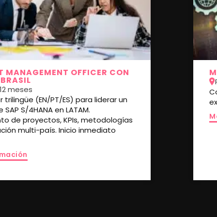
T MANAGEMENT OFFICER CON
M
 BRASIL
12 meses
C
 trilingüe (EN/PT/ES) para liderar un
e
e SAP S/4HANA en LATAM.
M
to de proyectos, KPIs, metodologías
ción multi-país. Inicio inmediato
rmación