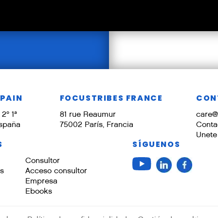
SPAIN
FOCUSTRIBES FRANCE
CON
2º 1ª
81 rue Reaumur
care@
España
75002 París, Francia
Conta
Unete
S
SÍGUENOS
Consultor
os
Acceso consultor
Empresa
Ebooks