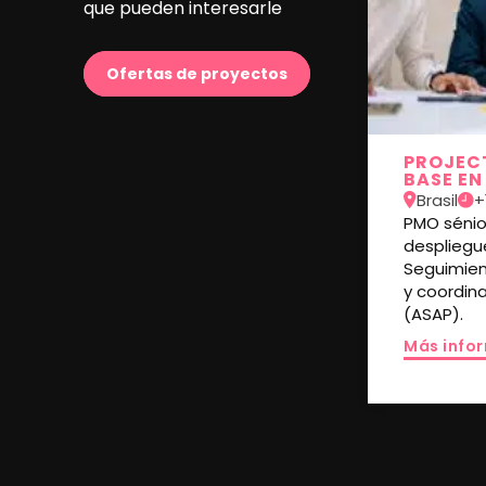
que pueden interesarle
Ofertas de proyectos
PROJEC
BASE EN
Brasil
+
PMO sénior
despliegu
Seguimien
y coordina
(ASAP).
Más info