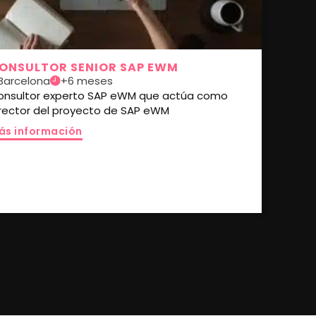
ONSULTOR SENIOR SAP EWM
Barcelona
+6 meses
onsultor experto SAP eWM que actúa como
irector del proyecto de SAP eWM
ás información