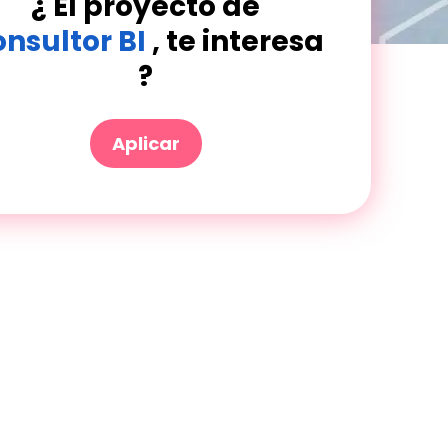
¿ El proyecto de
nsultor BI
, te interesa
?
Aplicar