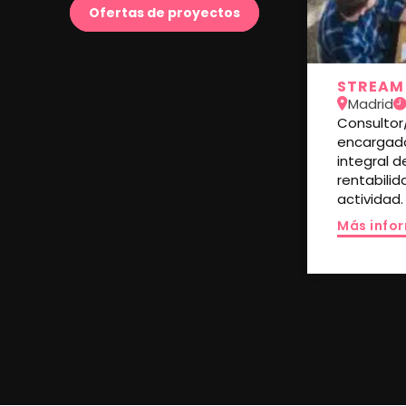
Ofertas de proyectos
STREAM 
Madrid
Consultor
encargado
integral d
rentabilid
actividad.
Más info