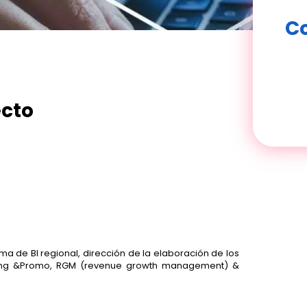
Co
ecto
a de BI regional, dirección de la elaboración de los
ertising &Promo, RGM (revenue growth management) &