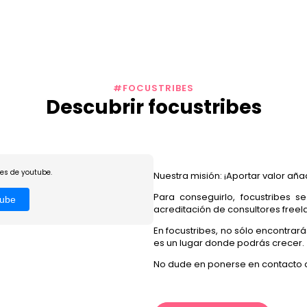
#FOCUSTRIBES
Descubrir focustribes
ies de youtube.
Nuestra misión: ¡Aportar valor aña
Para conseguirlo, focustribes s
tube
acreditación de consultores freela
En focustribes, no sólo encontrar
es un lugar donde podrás crecer.
No dude en ponerse en contacto co