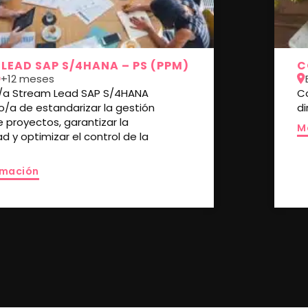
LEAD SAP S/4HANA – PS (PPM)
C
+12 meses
/a Stream Lead SAP S/4HANA
C
/a de estandarizar la gestión
d
e proyectos, garantizar la
M
ad y optimizar el control de la
rmación