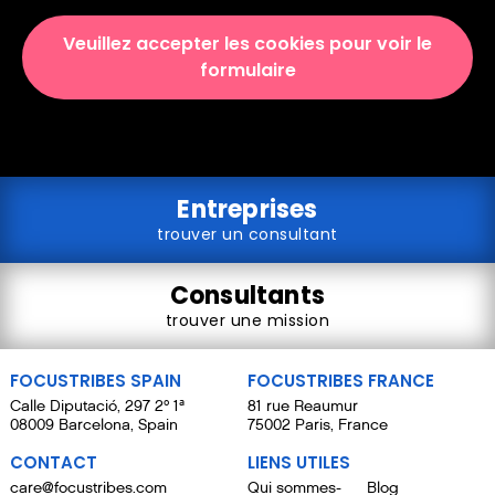
Veuillez accepter les cookies pour voir le
formulaire
Entreprises
trouver un consultant
Consultants
trouver une mission
FOCUSTRIBES SPAIN
FOCUSTRIBES FRANCE
Calle Diputació, 297 2º 1ª
81 rue Reaumur
08009 Barcelona, Spain
75002 Paris, France
CONTACT
LIENS UTILES
care@focustribes.com
Qui sommes-
Blog